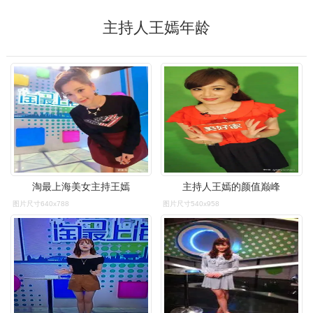
主持人王嫣年龄
淘最上海美女主持王嫣
主持人王嫣的颜值巅峰
图片尺寸640x788
图片尺寸540x958