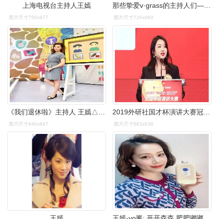
上海电视台主持人王嫣
那些挚爱v·grass的主持人们—王嫣
图片尺寸750x977
图片尺寸720x960
《我们退休啦》主持人 王嫣△vgrass主持人露出vgrass将"优雅幽心
2019外研社国才杯演讲大赛冠军王嫣决赛视频cut
图片尺寸640x847
图片尺寸983x638
王嫣
王嫣-yo酱: 开开森森 肥肥嘟嘟 终于