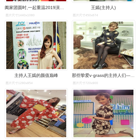
阖家团圆时,一起重温2019演讲冠军王嫣讲述的圆桌故事~#理解当代中国
王嫣(主持人)
图片尺寸1440x1080
图片尺寸450x674
主持人王嫣的颜值巅峰
那些挚爱v·grass的主持人们—王嫣
图片尺寸1280x854
图片尺寸720x900