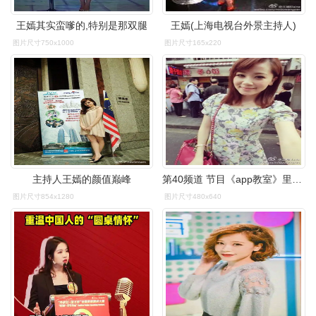
王嫣其实蛮嗲的,特别是那双腿
王嫣(上海电视台外景主持人)
图片尺寸750x1000
图片尺寸165x220
主持人王嫣的颜值巅峰
第40频道 节目《app教室》里的主持人 姓名:王嫣 你
图片尺寸854x1280
图片尺寸480x640