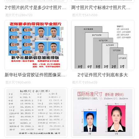
2寸照片的尺寸是多少2寸照片是多少厘米
两寸照片尺寸标准2寸照片尺寸是多少
图片尺寸1280x720
图片尺寸547x500
新华社毕业背胶证件照图像采集背胶照1寸2寸带刻线背胶证件照大一
2寸证件照尺寸到底有多大
图片尺寸800x800
图片尺寸650x439