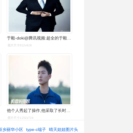
于毅-doki@腾讯视频:超全的于毅资讯,视频,粉丝,直播,活动集合
图片尺寸612x918
》
他个人秀起了操作,他采取了长时间超低空飞行,躲过了敌方的雷达侦察
图片尺寸1152x724
新乡丽华小区
type-c端子
晴天娃娃图片头