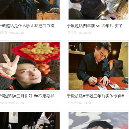
于毅超话是什么歌让我把围巾摘了,外套脱了才能完成龙年第一录,开工
于毅超话四年前 vs 四年后,变了又好像没变,那再四年后呢#0229时光
图片尺寸690x1035
图片尺寸690x690
于毅超话#三月你好 ##不定期掉落的独家记毅#昨天唐诡2的片尾录了
于毅超话#于毅三年前实体专辑#@星外星音乐 于毅《三年前》新国风
图片尺寸690x1035
图片尺寸690x460