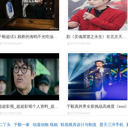
于毅超话1,栈桥的海鸥不光吃油条,面包也还是爱吃的.
剧《灵魂摆渡之永生》在北京天桥艺术中心正式召开发布会,演员于毅,邓
图片尺寸690x460
图片尺寸500x750
超超影视_超超影视个人资料_超超影视直播间_18183kol_18183网红站
于毅真跨界全新挑战高难度《sos
图片尺寸960x540
图片尺寸600x900
二丫头
于毅一家
动漫动物 线稿
鞋底模具设计与制造
普天三洋手机