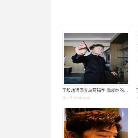
于毅超话回青岛写福字,我就纳闷了,我也是家里的孩子,为啥就我字写的
图片尺寸690x1035