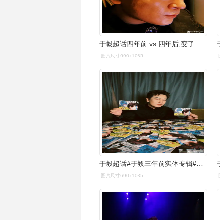
于毅超话四年前 vs 四年后,变了又好像没变,那再四年后呢#0229时光
图片尺寸690x1035
于毅超话#于毅三年前实体专辑#@星外星音乐 于毅《三年前》新国风
图片尺寸690x1035