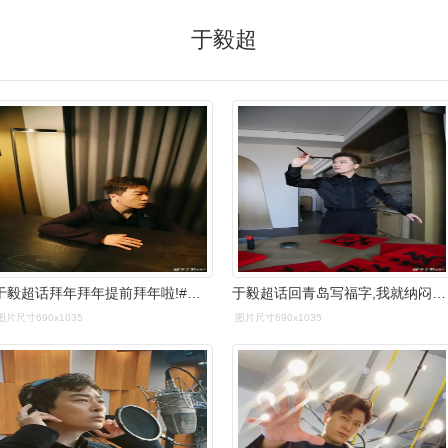
于毅超
于毅超话拜年拜年提前拜年啦!#山东春晚#一会儿见!
于毅超话回青岛写福字,我就纳闷了,我也是家里的孩子,为啥就我字写的
图片尺寸690x1035
图片尺寸690x1035