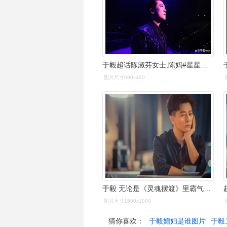
于毅超话陈淑芬女士,陈妈#星星相识五十年澳门演唱会#陈妈入行五十年
图片尺寸690x460
于毅 无论是《灵魂摆渡》里霸气的赵吏,还是《打狗棍》中的身姿妖娆的
图片尺寸1500x1000
猜你喜欢：
于毅媳妇是谁图片
于毅