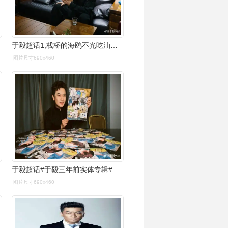
于毅超话1,栈桥的海鸥不光吃油条,面包也还是爱吃的.
图片尺寸690x460
于毅超话#于毅三年前实体专辑#@星外星音乐 于毅《三年前》新国风
图片尺寸690x460