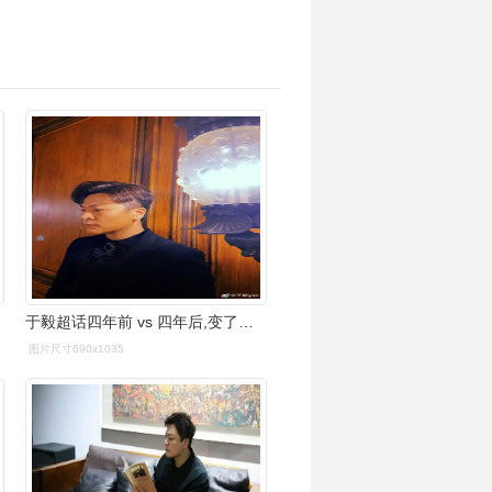
于毅超话四年前 vs 四年后,变了又好像没变,那再四年后呢#0229时光
图片尺寸690x1035