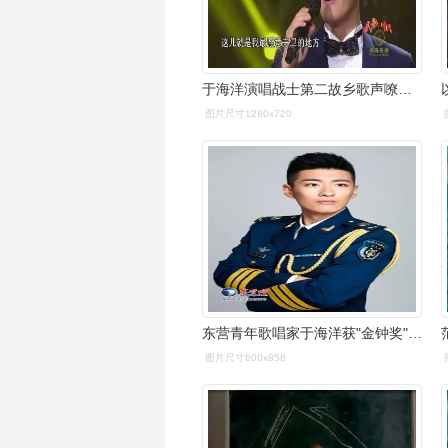
于海洋演唱战士第二故乡歌声嘹亮满含深情
图片尺寸1280x720
东营青年歌唱家于海洋获"金钟奖"声乐(民族组)冠军
图片尺寸600x858