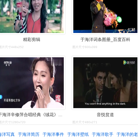
精彩剪辑
于海洋词条图册_百度百科
图片尺寸448x252
图片尺寸600x399
于海洋辛修萍合唱经典《绒花》天籁和声,太惊艳了!
音悦贫道
图片尺寸1280x720
图片尺寸480x271
海洋写真
于海洋简历
于海洋事件
于海洋壁纸
于海洋歌手
于海洋的