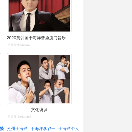
2020黄训国于海洋曾勇厦门音乐会时间,地点,人物介绍
图片尺寸640x642
文化访谈
图片尺寸593x386
老婆
沧州于海洋
于海洋李谷一
于海洋个人