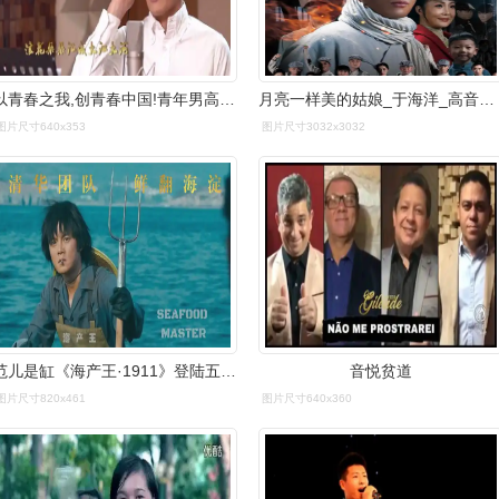
以青春之我,创青春中国!青年男高音于海洋唱响《中国和我》
月亮一样美的姑娘_于海洋_高音质在线试听_月亮一样
图片尺寸640x353
图片尺寸3032x3032
范儿是缸《海产王·1911》登陆五道口 吃货被馋哭
音悦贫道
图片尺寸820x461
图片尺寸640x360