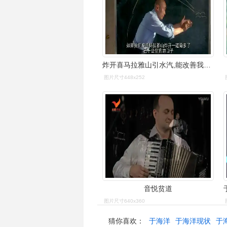
炸开喜马拉雅山引水汽,能改善我国西北干旱状况吗?效果很不一样
图片尺寸448x252
音悦贫道
图片尺寸640x360
猜你喜欢：
于海洋
于海洋现状
于