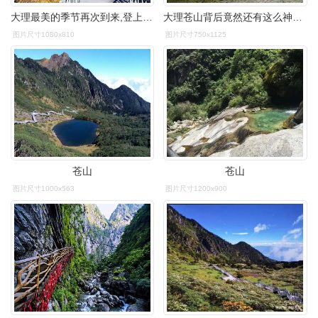
大理最美的季节再次到来,登上苍山,去洗马潭赏秋!
大理苍山背后竟然还有这么神秘的故事
图片尺寸1080x810
图片尺寸750x1125
苍山
苍山
图片尺寸1000x563
图片尺寸1200x900