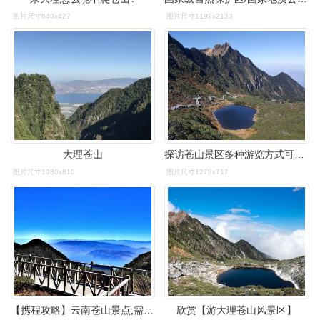
图片尺寸640x427
图片尺寸1199x2133
大理苍山
探访苍山景区多种游览方式可供选择攻略详解
图片尺寸1080x810
图片尺寸1279x717
【携程攻略】云南苍山景点,需要有点体力玩,拍到山顶还是蛮累的,虽然
欣赏【游大理苍山风景区】