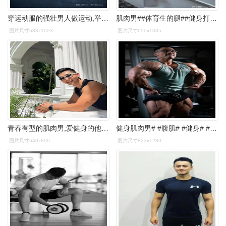
穿运动服的强壮男人做运动,举重.
肌肉男##体育生的腿##健身打卡##运动健身##健身男理想身材摄影
图片尺寸683x1023
图片尺寸690x1035
青春有型的肌肉男,爱健身的他也爱旅游,拍了不少帅气的照片!
健身肌肉男# #腹肌# #健身# #帅哥# #腹肌体育生
图片尺寸640x800
图片尺寸823x1280