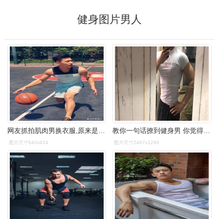
健身图片男人
网友抓拍肌肉男换衣服,原来是网红健身教练的活动宣传照
教你一句话撩到健身男 你觉得在健身房里哪句话最能戳中猛男呢?
图片尺寸640x934
图片尺寸2467x1280