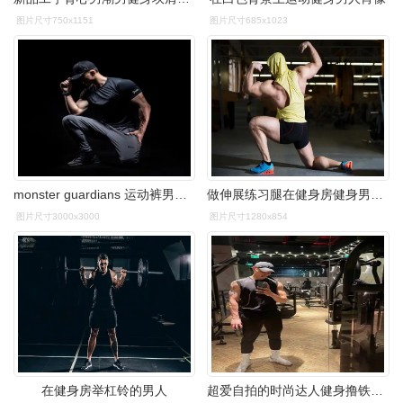
图片尺寸750x1151
图片尺寸685x1023
monster guardians 运动裤男夏季薄款宽松速干长裤休闲健身透气裤
做伸展练习腿在健身房健身男人的肖像
图片尺寸3000x3000
图片尺寸1280x854
在健身房举杠铃的男人
超爱自拍的时尚达人健身撸铁锻造满身肌肉自信赛过男明星