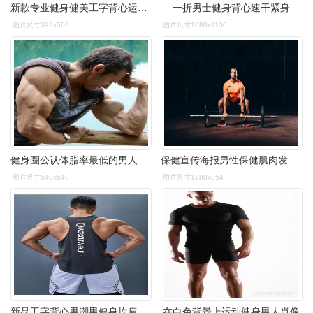
新款专业健身健美工字背心运动跨栏男夏纯棉宽松男汗背心坎肩t恤
一折男士健身背心速干紧身
图片尺寸399x500
图片尺寸1080x1100
健身圈公认体脂率最低的男人一身肌肉堪比解剖图谱
保健宣传海报男性保健肌肉发达的男人在体育馆里练哑铃健身房锻炼健身
图片尺寸640x640
图片尺寸1280x854
新品工字背心男潮男健身坎肩宽松无袖工字跑步运动背心健身衣服男训练
在白色背景上运动健身男人肖像