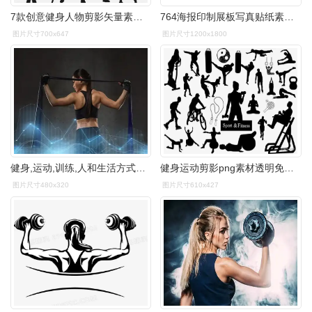
7款创意健身人物剪影矢量素材图片ai矢量模版下载
764海报印制展板写真贴纸素材2243全民健身运动房室馆宣传海报
图片尺寸700x647
图片尺寸1200x1800
健身,运动,训练,人和生活方式的概念— —与膨胀机或抵抗带在健身房
健身运动剪影png素材透明免抠图片其他元素
图片尺寸480x320
图片尺寸610x427