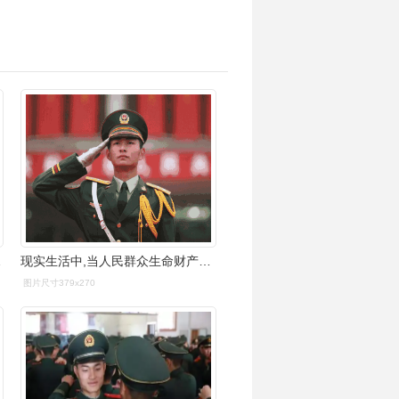
名退伍军人
现实生活中,当人民群众生命财产安全受到威胁时,军人不会袖手旁观,路
图片尺寸379x270