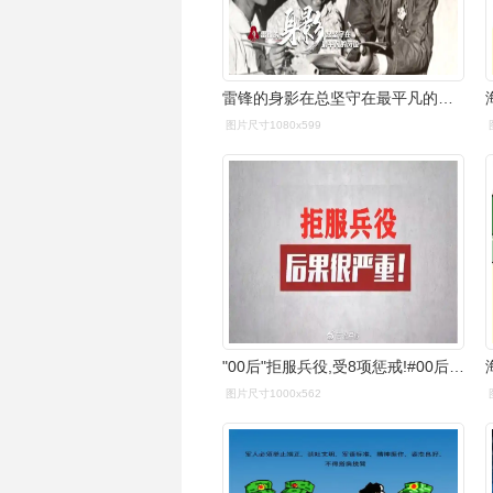
雷锋的身影在总坚守在最平凡的岗位我绝不能袖手旁观.
图片尺寸1080x599
"00后"拒服兵役,受8项惩戒!#00后拒服兵役受8项惩戒 - 抖音
图片尺寸1000x562