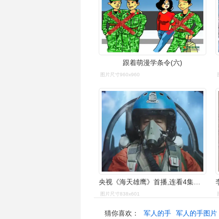
跟着萌漫学条令(六)
图片尺寸960x960
央视《海天雄鹰》首播,连看4集后,我要说:央视这回又押对了宝
图片尺寸838x601
猜你喜欢：
军人的手
军人的手图片