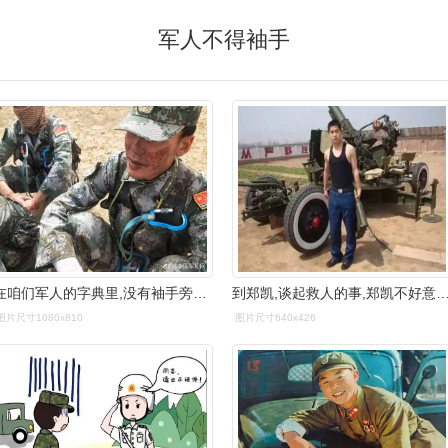
军人不得袖手
在咱们军人的字典里,没有袖手旁观,没有见死不救,更没有轻言放弃!
到郑凯,谈起救人的事,郑凯不好意思地说道:"我本来就是一
图片尺寸1080x810
图片尺寸640x426