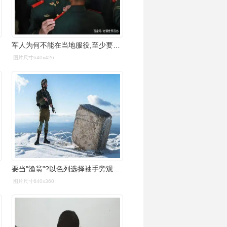
军人为何不能在当地服役,至少要离家100公里?国家想得很周到
图片尺寸640x426
结局如何?
要当"渔翁"?以色列选择袖手旁观:伊朗将领被杀是"美国的事"
图片尺寸640x360