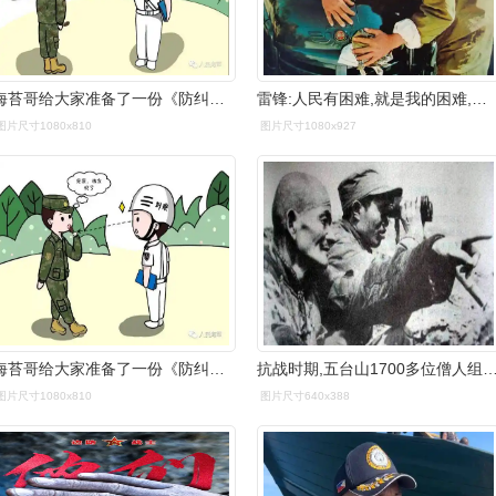
海苔哥给大家准备了一份《防纠指南》_纠察_军人_内容
雷锋:人民有困难,就是我的困难,我绝不能袖手旁观.
图片尺寸1080x810
图片尺寸1080x927
海苔哥给大家准备了一份《防纠指南》_纠察_军人_内容
抗战时期,五台山1700多位僧人组成一支部队下山,他们
图片尺寸1080x810
图片尺寸640x388