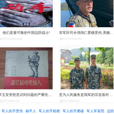
他们是最可敬的中国边防战士!
菲军区司令强闯仁爱礁受伤,美舰全程袖手旁观,事后狡
图片尺寸1080x1920
图片尺寸1078x798
李玉安突然意识到问题的严重性,不禁回想起前几天邻居家小孩天真无邪
意为人民服务是我军的宗旨面对百姓安危每名军人都不会袖手旁观李睿晨
图片尺寸606x715
图片尺寸640x427
军人的手受伤
袖手人
军人的手粗糙
军人的手磨破
军人军装照
边