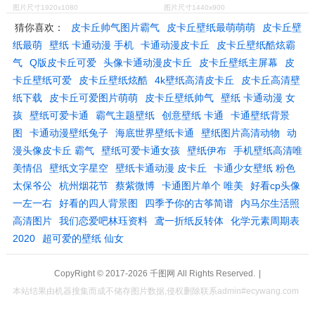
图片尺寸1920x1080
图片尺寸1440x900
猜你喜欢：
皮卡丘帅气图片霸气
皮卡丘壁纸最萌萌萌
皮卡丘壁
纸最萌
壁纸 卡通动漫 手机
卡通动漫皮卡丘
皮卡丘壁纸酷炫霸
气
Q版皮卡丘可爱
头像卡通动漫皮卡丘
皮卡丘壁纸主屏幕
皮
卡丘壁纸可爱
皮卡丘壁纸炫酷
4k壁纸高清皮卡丘
皮卡丘高清壁
纸下载
皮卡丘可爱图片萌萌
皮卡丘壁纸帅气
壁纸 卡通动漫 女
孩
壁纸可爱卡通
霸气主题壁纸
创意壁纸 卡通
卡通壁纸背景
图
卡通动漫壁纸兔子
海底世界壁纸卡通
壁纸图片高清动物
动
漫头像皮卡丘 霸气
壁纸可爱卡通女孩
壁纸伊布
手机壁纸高清唯
美情侣
壁纸文字星空
壁纸卡通动漫 皮卡丘
卡通少女壁纸 粉色
太保爷公
杭州烟花节
蔡紫微博
卡通图片单个 唯美
好看cp头像
一左一右
好看的四人背景图
四季予你的古筝简谱
内马尔生活照
高清图片
我们恋爱吧林珏资料
鸢一折纸反转体
化学元素周期表
2020
超可爱的壁纸 仙女
CopyRight © 2017-2026
千图网
All Rights Reserved.
|
本站结果由机器搜集而成不储存图片数据,侵权删除联系admin#ecywang.com