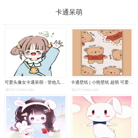
卡通呆萌
可爱头像女卡通呆萌 - 管他几岁,开心最重要啦! - 抖音
卡通壁纸 | 小熊壁纸 超萌 可爱 呆萌系列 97一波超火的卡通小熊
图片尺寸1080x1080
图片尺寸960x1280