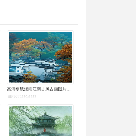
红尘梦!
高清壁纸烟雨江南古风古画图片可下载
图片尺寸1130x1923