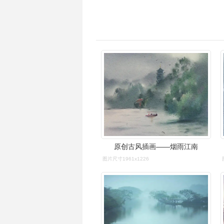
原创古风插画——烟雨江南
图片尺寸1961x1226