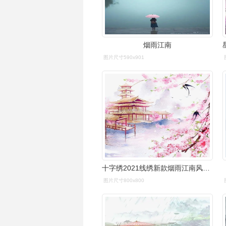
烟雨江南
图片尺寸590x901
十字绣2021线绣新款烟雨江南风景清新自然小件diy刺绣古风自己绣
图片尺寸800x800