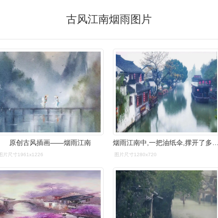
古风江南烟雨图片
原创古风插画——烟雨江南
烟雨江南中,一把油纸伞,撑开了多少女子的
图片尺寸1961x1226
图片尺寸1280x720