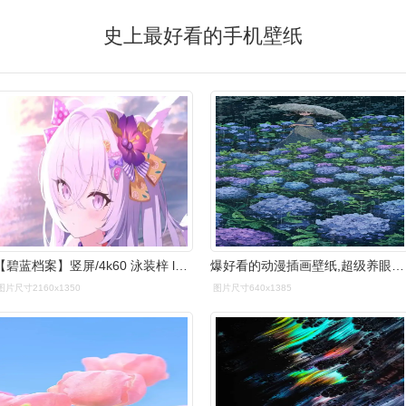
史上最好看的手机壁纸
【碧蓝档案】竖屏/4k60 泳装梓 l2d 手机用动态壁纸
爆好看的动漫插画壁纸,超级养眼治愈
图片尺寸2160x1350
图片尺寸640x1385