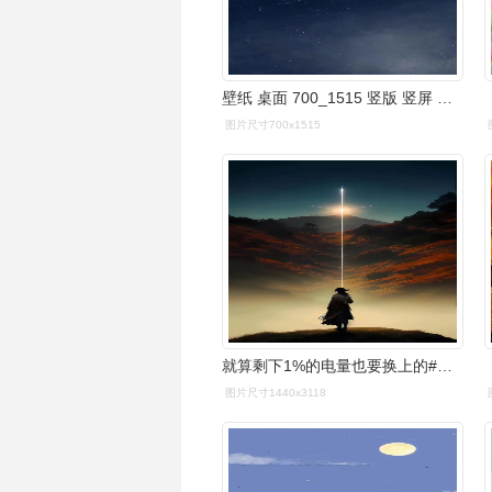
壁纸 桌面 700_1515 竖版 竖屏 手机
图片尺寸700x1515
就算剩下1%的电量也要换上的#壁纸 #欢迎取图 #手机墙纸 - 抖音
图片尺寸1440x3118