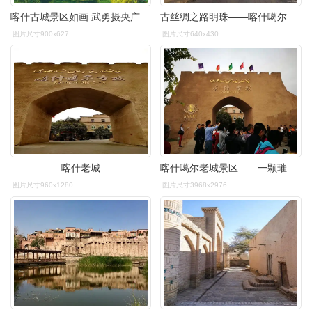
喀什古城景区如画.武勇摄央广网发
古丝绸之路明珠——喀什噶尔老城景区探秘
图片尺寸900x627
图片尺寸640x430
喀什老城
喀什噶尔老城景区——一颗璀璨的丝绸明珠,一座活着的千年古城.
图片尺寸960x1280
图片尺寸3968x2976