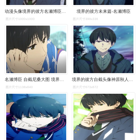
动漫头像境界的彼方名濑博臣帅比
境界的彼方未来篇-名濑博臣
图片尺寸1000x1000
图片尺寸399x336
名濑博臣 自截尼桑大图 境界的彼方( )
境界的彼方自截头像神原秋人栗山未来名濑美月名濑博臣
图片尺寸1138x640
图片尺寸673x672