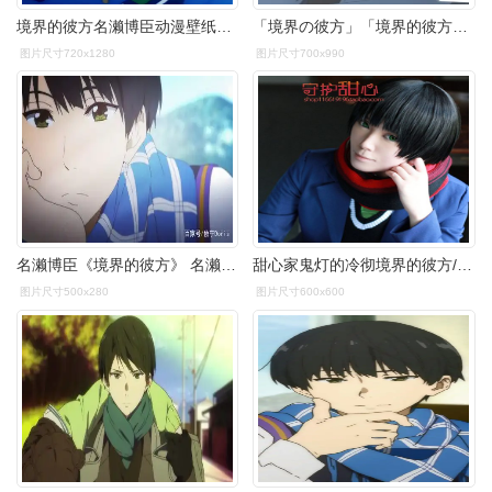
境界的彼方名濑博臣动漫壁纸壁纸动漫二次元截图by荒年信徒
「境界の彼方」「境界的彼方」动漫 原创插画 名濑博臣
图片尺寸720x1280
图片尺寸700x990
名濑博臣《境界的彼方》 名濑美月的哥哥,极度的妹控,变态中的战斗机
甜心家鬼灯的冷彻境界的彼方/黑色美少年短发名濑博臣cosplay假发
图片尺寸500x280
图片尺寸600x600