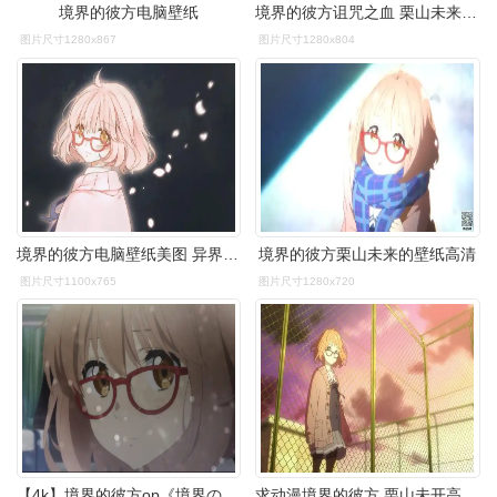
境界的彼方电脑壁纸
境界的彼方诅咒之血 栗山未来电脑壁纸,萌娘资源站
图片尺寸1280x867
图片尺寸1280x804
境界的彼方电脑壁纸美图 异界少女与半妖少年的故事(5)
境界的彼方栗山未来的壁纸高清
图片尺寸1100x765
图片尺寸1280x720
【4k】境界的彼方op《境界の彼方》超分辨率
求动漫境界的彼方,栗山未开高清大图