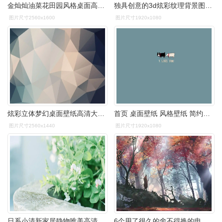
金灿灿油菜花田园风格桌面高清壁纸
独具创意的3d炫彩纹理背景图片桌面壁纸
图片尺寸2560x1600
图片尺寸1920x1080
炫彩立体梦幻桌面壁纸高清大图预览1920x1200_风格壁纸下载_美桌网
首页 桌面壁纸 风格壁纸 简约背景萌系卡通图片桌面壁纸1920_1080手机
图片尺寸2560x1440
图片尺寸1920x1080
日系小清新家居静物唯美高清桌面壁纸
6个用了很久的舍不得换的电脑壁纸网站,各种风格都有 - 知乎