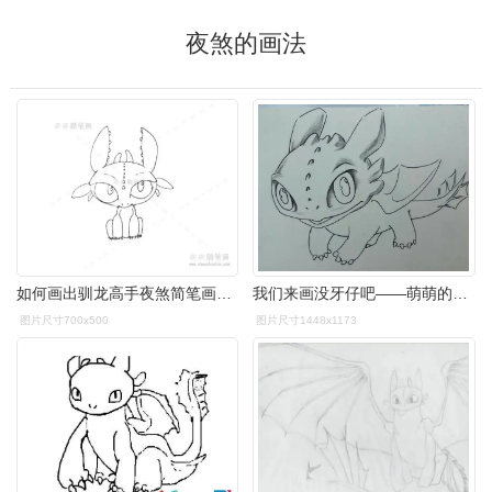
夜煞的画法
如何画出驯龙高手夜煞简笔画驯龙高手夜煞简笔画可爱画法
我们来画没牙仔吧——萌萌的夜煞龙
图片尺寸700x500
图片尺寸1448x1173