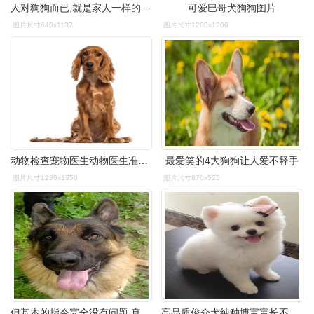
人对狗狗而已,就是家人一样的存在,快来看看这些可爱的狗狗
可爱巴哥犬狗狗图片
图片尺寸640x1137
图片尺寸1200x1200
动物检查宠物医生动物医生准备给狗狗刷牙宠物医生可爱风格家有萌宠宠
最爱笑的4大狗狗让人爱不释手
图片尺寸1280x1350
图片尺寸870x525
但基本的指令完全没有问题,真的是超可爱的大狗狗了!
高品质俊介犬纯种博宝宝长不大狗狗 保证健康好养超萌