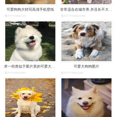
可爱狗狗大特写高清手机壁纸
非常适合在城市养,并且长不大的狗狗看起来够萌够可爱,不容易吓到人
图片尺寸480x720
图片尺寸1600x1066
求一些类似于图片里的可爱大狗狗的头像(ˊωˋ*).
可爱大狗狗图片
图片尺寸600x584
图片尺寸780x1160