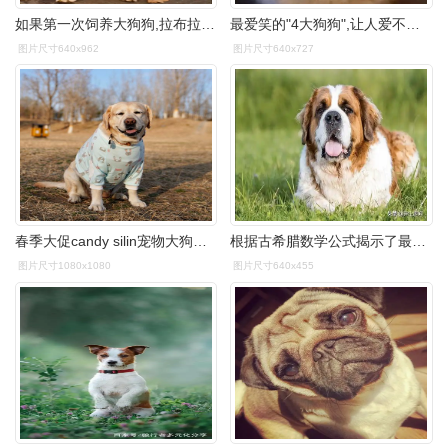
如果第一次饲养大狗狗,拉布拉多犬是不错的选择.
最爱笑的"4大狗狗",让人爱不释手!
图片尺寸640x962
图片尺寸640x727
春季大促candy silin宠物大狗狗可爱护肘衣保护关节金毛拉不拉多
根据古希腊数学公式揭示了最可爱的狗品种有哪些?_网易订阅
图片尺寸1080x1080
图片尺寸640x455