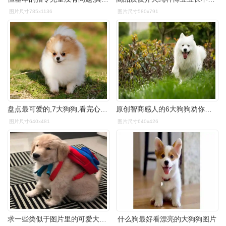
图片尺寸785x1136
图片尺寸580x791
盘点最可爱的,7大狗狗,看完心都软化了!
原创智商感人的6大狗狗劝你最好别养不然可能要哭了
图片尺寸640x481
图片尺寸640x426
求一些类似于图片里的可爱大狗狗的头像7715ˊωˋ1277
什么狗最好看漂亮的大狗狗图片