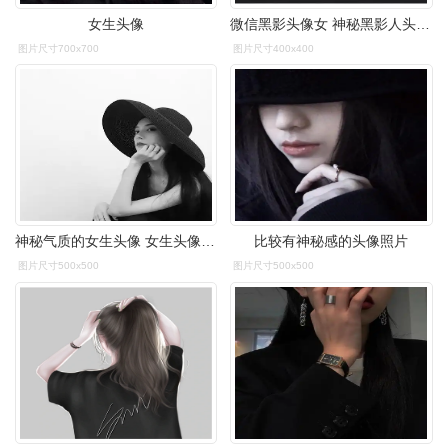
女生头像
微信黑影头像女 神秘黑影人头像女图片 - 女生头像 - 潮人个性网
图片尺寸700x700
图片尺寸400x400
神秘气质的女生头像 女生头像图片大全 -【爱个性】
比较有神秘感的头像照片
图片尺寸500x500
图片尺寸500x500