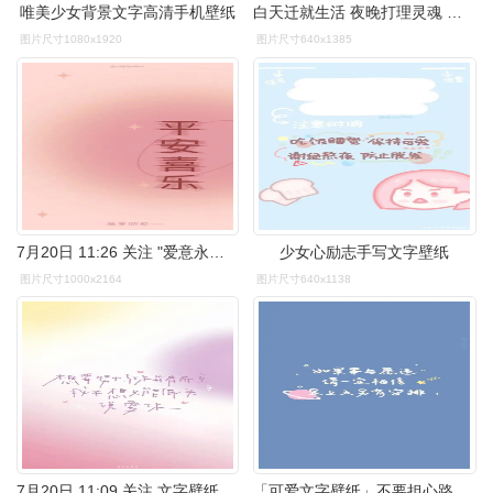
唯美少女背景文字高清手机壁纸
白天迁就生活 夜晚打理灵魂 一组少女心文字手机壁纸
图片尺寸1080x1920
图片尺寸640x1385
7月20日 11:26 关注 "爱意永不停歇" 少女心 锁屏 文字壁纸 粉色
少女心励志手写文字壁纸
图片尺寸1000x2164
图片尺寸640x1138
7月20日 11:09 关注 文字壁纸 少女心 锁屏 文字壁纸 励志壁纸
「可爱文字壁纸」不要担心路途遥远,进一步 有进一步的惊喜