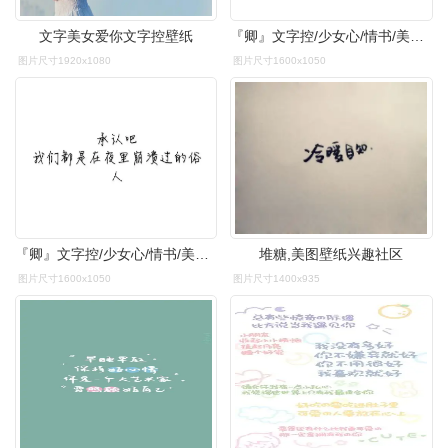
文字美女爱你文字控壁纸
『卿』文字控/少女心/情书/美句/毒鸡汤/古… - 堆糖,美图壁纸兴趣
图片尺寸1920x1080
图片尺寸1600x1050
『卿』文字控/少女心/情书/美句/毒鸡汤/古… - 堆糖,美图壁纸兴趣
堆糖,美图壁纸兴趣社区
图片尺寸1600x1050
图片尺寸1400x935