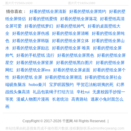
图片尺寸2560x1600
图片尺寸1920x1080
猜你喜欢：
好看的壁纸全屏清新
好看的壁纸全屏简约
好看的壁
纸全屏情侣
好看的壁纸爱情
好看的壁纸全屏落花
好看壁纸高清
全屏可爱
好看的壁纸梦幻
好看的壁纸帅气
好看的桌面壁纸大
全
好看的壁纸全屏伤感
好看的壁纸全屏清晰
好看的壁纸全屏纯
色
好看的壁纸全屏韩版
好看的壁纸全屏立体
好看的壁纸全屏山
水
好看的壁纸全屏励志
好看的壁纸全屏 唯美
好看的壁纸全屏
帅气
好看的手机壁纸 流行
好看的壁纸全屏黑色
好看的壁纸全屏
星空
好看的壁纸全屏竖屏
好看的壁纸黑白图片
好看的壁纸全屏
网红
好看的壁纸全屏ins
好看的壁纸全屏桌面
好看的壁纸全屏个
性
好看的壁纸 全屏
好看的壁纸全屏潮流
好看的壁纸全屏社会
端砚鱼脑冻
hobo秦川
宝罗瞑园预约
甲贺忍法帖胡夷的死
幻界
战线头像高清
礼品包装绳子打结方法
辛杜rui
无废校园手抄报一
等奖
漫威人物图片漫画
长老统治
高青路站
逃家小兔封面怎么
画
CopyRight © 2017-2026
千图网
All Rights Reserved.
|
本站结果由机器搜集而成不储存图片数据,侵权删除联系admin#ecywang.com