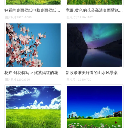
好看的桌面壁纸电脑桌面壁纸软件
宽屏:黄色的花朵高清桌面壁纸坡高清晰度:全屏
图片尺寸1920x1080
图片尺寸1919x1182
花卉 鲜花特写 > 姹紫嫣红的花朵桌面壁纸显示:√欣赏模式 全屏模式
新收录唯美好看的山水风景桌面壁纸高清全屏(图7)
图片尺寸1200x750
图片尺寸1280x720