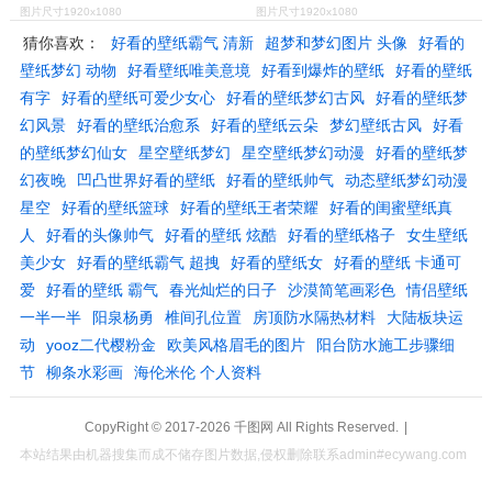
图片尺寸1920x1080
图片尺寸1920x1080
猜你喜欢：
好看的壁纸霸气 清新
超梦和梦幻图片 头像
好看的
壁纸梦幻 动物
好看壁纸唯美意境
好看到爆炸的壁纸
好看的壁纸
有字
好看的壁纸可爱少女心
好看的壁纸梦幻古风
好看的壁纸梦
幻风景
好看的壁纸治愈系
好看的壁纸云朵
梦幻壁纸古风
好看
的壁纸梦幻仙女
星空壁纸梦幻
星空壁纸梦幻动漫
好看的壁纸梦
幻夜晚
凹凸世界好看的壁纸
好看的壁纸帅气
动态壁纸梦幻动漫
星空
好看的壁纸篮球
好看的壁纸王者荣耀
好看的闺蜜壁纸真
人
好看的头像帅气
好看的壁纸 炫酷
好看的壁纸格子
女生壁纸
美少女
好看的壁纸霸气 超拽
好看的壁纸女
好看的壁纸 卡通可
爱
好看的壁纸 霸气
春光灿烂的日子
沙漠简笔画彩色
情侣壁纸
一半一半
阳泉杨勇
椎间孔位置
房顶防水隔热材料
大陆板块运
动
yooz二代樱粉金
欧美风格眉毛的图片
阳台防水施工步骤细
节
柳条水彩画
海伦米伦 个人资料
CopyRight © 2017-2026
千图网
All Rights Reserved.
|
本站结果由机器搜集而成不储存图片数据,侵权删除联系admin#ecywang.com