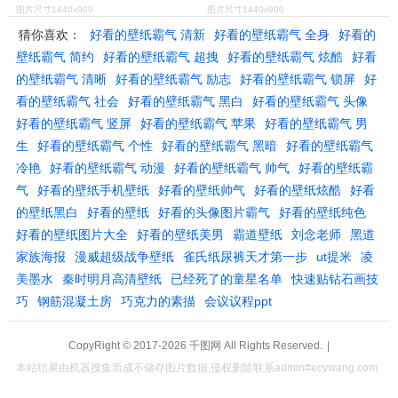
图片尺寸1440x900
图片尺寸1440x900
猜你喜欢：
好看的壁纸霸气 清新
好看的壁纸霸气 全身
好看的
壁纸霸气 简约
好看的壁纸霸气 超拽
好看的壁纸霸气 炫酷
好看
的壁纸霸气 清晰
好看的壁纸霸气 励志
好看的壁纸霸气 锁屏
好
看的壁纸霸气 社会
好看的壁纸霸气 黑白
好看的壁纸霸气 头像
好看的壁纸霸气 竖屏
好看的壁纸霸气 苹果
好看的壁纸霸气 男
生
好看的壁纸霸气 个性
好看的壁纸霸气 黑暗
好看的壁纸霸气
冷艳
好看的壁纸霸气 动漫
好看的壁纸霸气 帅气
好看的壁纸霸
气
好看的壁纸手机壁纸
好看的壁纸帅气
好看的壁纸炫酷
好看
的壁纸黑白
好看的壁纸
好看的头像图片霸气
好看的壁纸纯色
好看的壁纸图片大全
好看的壁纸美男
霸道壁纸
刘念老师
黑道
家族海报
漫威超级战争壁纸
雀氏纸尿裤天才第一步
ut提米
凌
美墨水
秦时明月高清壁纸
已经死了的童星名单
快速贴钻石画技
巧
钢筋混凝土房
巧克力的素描
会议议程ppt
CopyRight © 2017-2026
千图网
All Rights Reserved.
|
本站结果由机器搜集而成不储存图片数据,侵权删除联系admin#ecywang.com