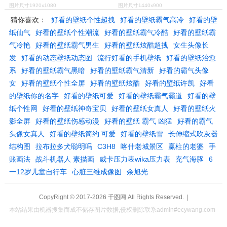
图片尺寸1920x1080
图片尺寸1440x900
猜你喜欢：
好看的壁纸个性超拽
好看的壁纸霸气高冷
好看的壁
纸仙气
好看的壁纸个性潮流
好看的壁纸霸气冷酷
好看的壁纸霸
气冷艳
好看的壁纸霸气男生
好看的壁纸炫酷超拽
女生头像长
发
好看的动态壁纸动态图
流行好看的手机壁纸
好看的壁纸治愈
系
好看的壁纸霸气黑暗
好看的壁纸霸气清新
好看的霸气头像
女
好看的壁纸个性全屏
好看的壁纸炫酷
好看的壁纸许凯
好看
的壁纸你的名字
好看的壁纸可爱
好看的壁纸霸气霸道
好看的壁
纸个性网
好看的壁纸神奇宝贝
好看的壁纸女真人
好看的壁纸火
影全屏
好看的壁纸伤感动漫
好看的壁纸 霸气 凶猛
好看的霸气
头像女真人
好看的壁纸简约 可爱
好看的壁纸雪
长伸缩式吹灰器
结构图
拉布拉多犬聪明吗
C3H8
喀什老城景区
赢柱的老婆
手
账画法
战斗机器人 素描画
威卡压力表wika压力表
充气海豚
6
一12岁儿童自行车
心脏三维成像图
余旭光
CopyRight © 2017-2026
千图网
All Rights Reserved.
|
本站结果由机器搜集而成不储存图片数据,侵权删除联系admin#ecywang.com