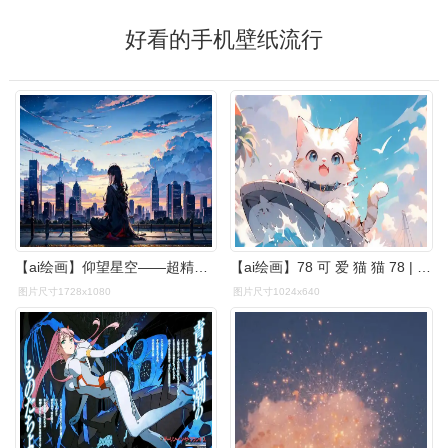
好看的手机壁纸流行
【ai绘画】仰望星空——超精美4k竖屏手机壁纸
【ai绘画】78 可 爱 猫 猫 78 | 壁纸分享-竖屏
图片尺寸1728x1080
图片尺寸1024x640