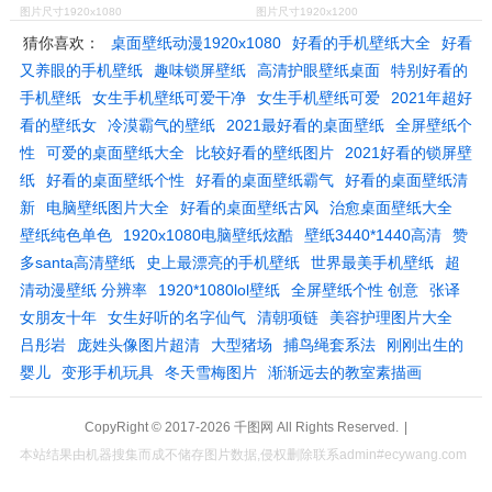
图片尺寸1920x1080
图片尺寸1920x1200
猜你喜欢：
桌面壁纸动漫1920x1080
好看的手机壁纸大全
好看
又养眼的手机壁纸
趣味锁屏壁纸
高清护眼壁纸桌面
特别好看的
手机壁纸
女生手机壁纸可爱干净
女生手机壁纸可爱
2021年超好
看的壁纸女
冷漠霸气的壁纸
2021最好看的桌面壁纸
全屏壁纸个
性
可爱的桌面壁纸大全
比较好看的壁纸图片
2021好看的锁屏壁
纸
好看的桌面壁纸个性
好看的桌面壁纸霸气
好看的桌面壁纸清
新
电脑壁纸图片大全
好看的桌面壁纸古风
治愈桌面壁纸大全
壁纸纯色单色
1920x1080电脑壁纸炫酷
壁纸3440*1440高清
赞
多santa高清壁纸
史上最漂亮的手机壁纸
世界最美手机壁纸
超
清动漫壁纸 分辨率
1920*1080lol壁纸
全屏壁纸个性 创意
张译
女朋友十年
女生好听的名字仙气
清朝项链
美容护理图片大全
吕彤岩
庞姓头像图片超清
大型猪场
捕鸟绳套系法
刚刚出生的
婴儿
变形手机玩具
冬天雪梅图片
渐渐远去的教室素描画
CopyRight © 2017-2026
千图网
All Rights Reserved.
|
本站结果由机器搜集而成不储存图片数据,侵权删除联系admin#ecywang.com