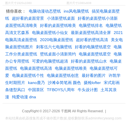
图片尺寸1920x1080
图片尺寸1080x608
猜你喜欢：
电脑动漫动态壁纸
ins风电脑壁纸
搞笑电脑桌面壁
纸
超好看的桌面背景
小清新壁纸桌面
好看的桌面壁纸小清新
桌面壁纸高清唯美
好看的桌面壁纸唯美
电脑壁纸排名
电脑壁纸
高清文艺森系
电脑桌面壁纸小仙女
最新桌面壁纸高清全屏
2021
电脑高清桌面壁纸
2020电脑桌面壁纸
超好看的壁纸高清
美女电
脑桌面壁纸图片
刺客伍六七电脑壁纸
好看的电脑壁纸星空
电脑
工作分类桌面壁纸
壁纸桌面小清新简约
电脑桌面壁纸星空
电脑
办公专用壁纸
可爱的电脑壁纸超清
好看的桌面壁纸山水
电脑桌
面壁纸
电脑桌面壁纸高清
电脑桌面壁纸唯美
电脑桌面壁纸可
爱
电脑桌面壁纸个性
电脑桌面壁纸创意
最好看的图片
许凯学
生时期照片
kano鹿乃
沙滩伞简笔画 颜色
摄殓lofter
宋式彩画
条缝型风口
中国茶区
TFBOYS八周年
牛头设计图
土耳其浪
漫
纯爱动漫 dna
CopyRight © 2017-2026
千图网
All Rights Reserved.
|
本站结果由机器搜集而成不储存图片数据,侵权删除联系admin#ecywang.com