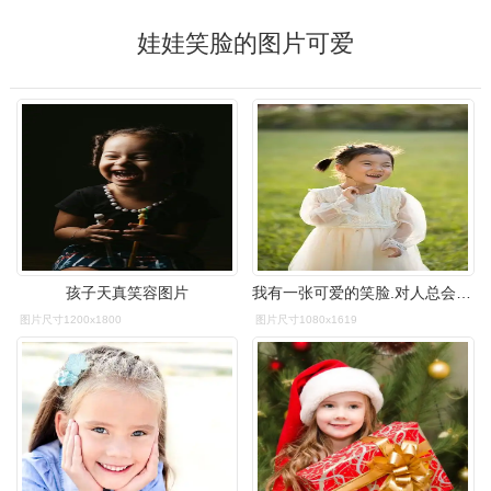
娃娃笑脸的图片可爱
孩子天真笑容图片
我有一张可爱的笑脸.对人总会笑眯眯.
图片尺寸1200x1800
图片尺寸1080x1619