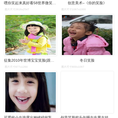
嘿你笑起来真好看58世界微笑日八小凤凰娃最美笑脸特辑
创意美术–《你的笑脸》
图片尺寸2616x2547
图片尺寸1067x1000
征集2010年世博宝宝笑脸(跟帖发照片)
冬日笑脸
图片尺寸977x1284
图片尺寸800x1067
可爱的小女孩露出她破碎的乳牙微笑的小女孩微笑的小孩笑脸笑容
创意笑脸枕头午睡女生男女娃娃搞怪大号ins毛绒布艺类玩具