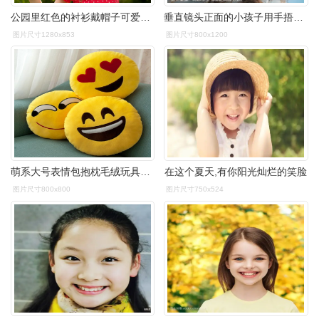
公园里红色的衬衫戴帽子可爱活泼的小女孩幸福的人美好童年笑容笑脸
垂直镜头正面的小孩子用手捂着嘴,积极地咯咯笑,戴
图片尺寸1280x853
图片尺寸800x1200
萌系大号表情包抱枕毛绒玩具公仔枕头笑脸靠垫睡觉可爱布娃娃礼物
在这个夏天,有你阳光灿烂的笑脸
图片尺寸800x800
图片尺寸750x524