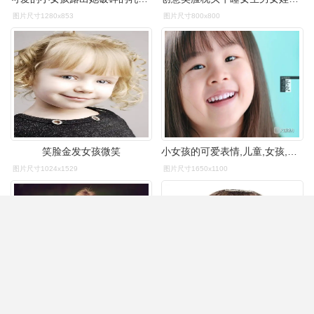
图片尺寸1280x853
图片尺寸800x800
笑脸金发女孩微笑
小女孩的可爱表情,儿童,女孩,面部表情,表情包,肖像,童年
图片尺寸1024x1529
图片尺寸1650x1100
黄色的背景花夏季户外可爱小女孩的肖像微笑的小女孩
可爱的微笑小女孩的肖像孤立