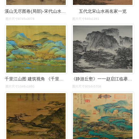
溪山无尽图卷(局部)-宋代山水画-图片
五代北宋山水画名家一览
图片尺寸8745x3078
图片尺寸640x1281
千里江山图 建筑视角 《千里江山图》是宋代青绿山水画中具有 - 抖音
《静游丘壑》一一赵启江临摹宋代山水画
图片尺寸1046x1860
图片尺寸3054x5708