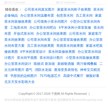
图片尺寸1200x900
图片尺寸940x599
猜你喜欢：
公司茶水间真实图片
家庭茶水间柜子效果图
茶水间
必备物品
办公室茶水间温馨布置
创意茶水间
员工茶水间
家庭
茶水间装修效果图
公司墙角小茶水间图片
小型办公室茶水间布
置
工地茶水间
办公室茶水间吧台
6平米休闲小茶室装修
茶水间
布置
开放式茶水间
办公室茶水间效果图
公司茶水间
家庭客厅
茶水间效果图
公司茶水间布置
办公室茶室装修效果图
办公室茶
水间布置方案
员工茶水间效果图
简易茶水间效果图
家庭水吧装
修效果图
8平米的茶室设计
茶水间装修效果图
办公室茶水间设
计图片
茶水间平面图
茶水间设计图片
小型茶水间装修效果图
办公室茶水间设计
陈丽贞 新加坡
新娘敬酒服
两只银镯叠戴
二
次元帅哥图片 霸气
消防水龙箱
逐渐变美表情包
神奇宝贝精灵
球
书形状的边框图片
7575电源芯片
高级中式餐厅
侧脸好看
北京天安水彩画大全
CopyRight © 2017-2026
千图网
All Rights Reserved.
|
本站结果由机器搜集而成不储存图片数据,侵权删除联系admin#ecywang.com