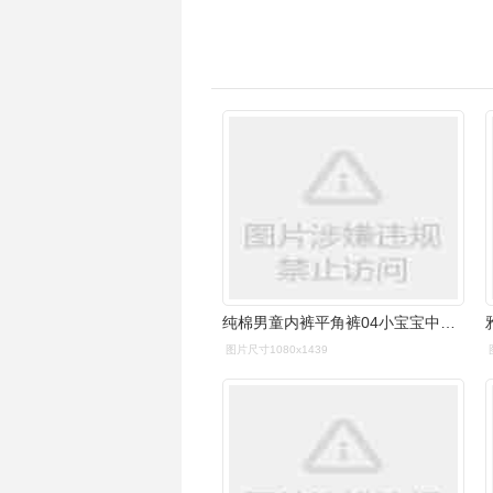
纯棉男童内裤平角裤04小宝宝中大童男孩
图片尺寸1080x1439