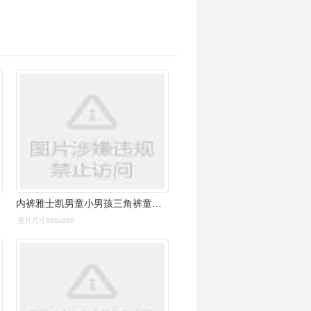
内裤雅士凯男童小男孩三角裤童裤宝宝中大学生儿童男三角内裤
图片尺寸800x800