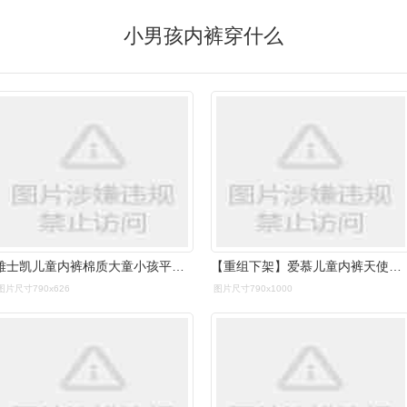
小男孩内裤穿什么
雅士凯儿童内裤棉质大童小孩平角裤男童底裤男孩中童四角裤礼盒装
【重组下架】爱慕儿童内裤天使小裤莫代尔男童宝宝中腰三角内裤男孩夏
图片尺寸790x626
图片尺寸790x1000