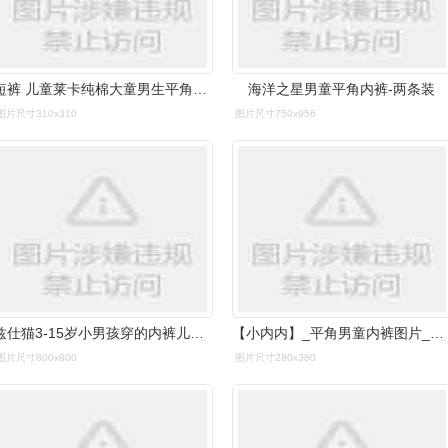
短裤 儿童莱卡纯棉大童男生平角内裤 3条装免邮 小男孩宝宝四角短裤
海洋之星男童平角内裤-两条装
图片尺寸310x310
图片尺寸750x956
兹仕猫3-15岁小男孩穿的内裤儿童内裤男童平角3宝宝小童6中大童10四角
【小内内】_平角男童内裤图片_男童平角内裤价格_搭配分享 - 爱逛街
图片尺寸800x800
图片尺寸280x380