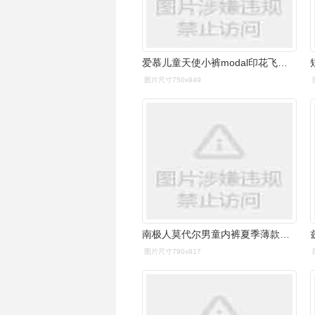
爱慕儿童天使小裤modal印花飞天环游记男童中腰三角内裤ak2221202
图片尺寸750x949
南极人莫代尔男童内裤夏季薄款儿童四角平裤冰丝中大童小孩男孩四角
图片尺寸790x817