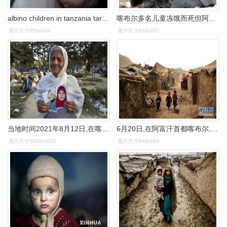
albino children in tanzania targeted by body part
喀布尔多名儿童冻饿而死但阿富汗急缺的不只是粮食
图片尺寸658x439
图片尺寸668x372
当地时间2021年8月12日,在喀布尔一处公园临时营地内,60岁的zoohra向
6月20日,在阿富汗首都喀布尔,儿童走在难民营内.
图片尺寸5400x3602
图片尺寸899x564