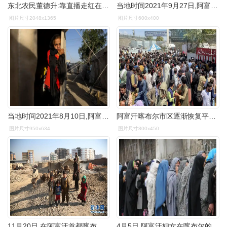
东北农民董德升:靠直播走红在县城买房
当地时间2021年9月27日,阿富汗首都喀布尔,当地难民营的一个儿童.
图片尺寸2048x1365
图片尺寸600x400
当地时间2021年8月10日,阿富汗喀布尔,来自塔哈尔的7岁女孩法纳兹呆滞
阿富汗喀布尔市区逐渐恢复平静,但机场外仍一片混乱
图片尺寸950x634
图片尺寸800x450
11月20日,在阿富汗首都喀布尔,失学儿童和家人一起放羊.
4月5日,阿富汗妇女在喀布尔的一个投票站排队等候投票.