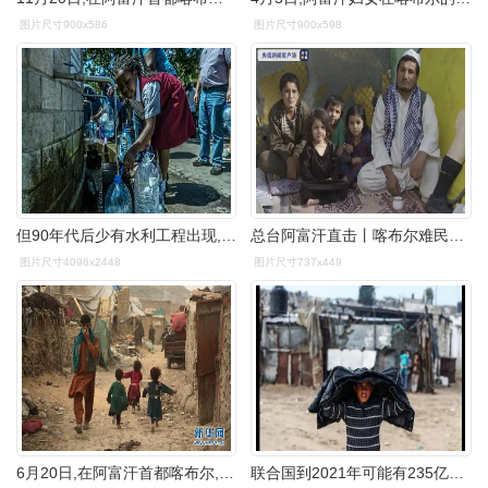
图片尺寸900x586
图片尺寸900x598
但90年代后少有水利工程出现,如今全国200多座大型水库几乎全是布尔人
总台阿富汗直击丨喀布尔难民聚集地探访:美国是一切麻烦的源头
图片尺寸4096x2448
图片尺寸737x449
6月20日,在阿富汗首都喀布尔,儿童奔跑在难民营内.
联合国到2021年可能有235亿人需要人道主义援助