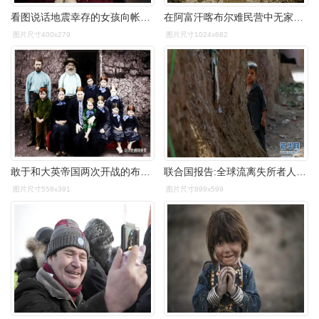
看图说话地震幸存的女孩向帐篷外张望
在阿富汗喀布尔难民营中无家可归的母亲和孩子,根据国际特赦组织2016
图片尺寸400x279
图片尺寸1024x682
敢于和大英帝国两次开战的布尔人
联合国报告:全球流离失所者人数创纪录
图片尺寸558x391
图片尺寸899x599