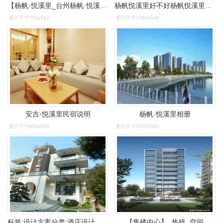
【杨帆·悦溪里_台州杨帆·悦溪里楼盘房价】户型-怎
杨帆悦溪里好不好杨帆悦溪里的户型怎么样
图片尺寸750x562
图片尺寸1080x648
安吉-悦溪里民宿说明
杨帆·悦溪里相册
图片尺寸900x600
图片尺寸1000x500
标签:设计方案分类:酒店设计安吉-悦溪里民宿[查看全
【售楼中心】_热线_空间