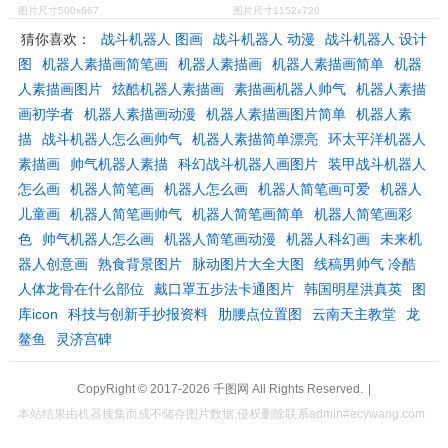
图片尺寸500x667
图片尺寸1152x720
猜你喜欢：
战斗机器人 图画
战斗机器人 动漫
战斗机器人 设计
图
机器人素描画简笔画
机器人素描画
机器人素描画简单
机器
人素描画图片
炫酷机器人素描画
素描画机器人帅气
机器人素描
画初学者
机器人素描画动漫
机器人素描画图片简单
机器人素
描
战斗机器人怎么画帅气
机器人素描简单漂亮
环太平洋机器人
素描画
帅气机器人素描
科幻战斗机器人画图片
装甲战斗机器人
怎么画
机器人简笔画
机器人怎么画
机器人简笔画可爱
机器人
儿童画
机器人简笔画帅气
机器人简笔画简单
机器人简笔画彩
色
帅气机器人怎么画
机器人简笔画动漫
机器人科幻画
未来机
器人创意画
熟食背景图片
脉动图片大全大图
线稿男帅气 冷酷
人体龙骨在什么部位
戴口罩五步法卡通图片
韩国明星洪真英
图
库icon
科技与创新手抄报资料
肋腰点位置图
云南天主教堂
龙
鳌鱼
灵济宫碑
CopyRight © 2017-2026
千图网
All Rights Reserved.
|
本站结果由机器搜集而成不储存图片数据,侵权删除联系admin#ecywang.com