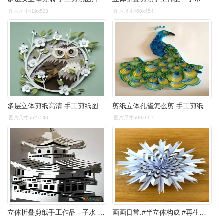
图片尺寸419x523
图片尺寸460x454
多层立体剪纸高清 手工剪纸图片大全简单-普车都
剪纸立体孔雀怎么剪 手工剪纸图片大全简单-蒲城教育文学网
图片尺寸552x500
图片尺寸500x667
立体折叠剪纸手工作品 - 子水 - 子水的博客
画画日常.#半立体构成 #再生资源 #手工剪纸 #画画练习打 - 抖音