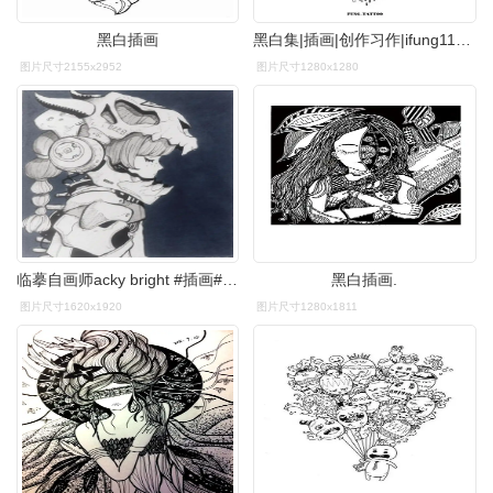
黑白插画
黑白集|插画|创作习作|ifung116 - 原创作品 - 站酷 (zcool)
图片尺寸2155x2952
图片尺寸1280x1280
临摹自画师acky bright #插画#手绘#黑白线稿 # - 抖音
黑白插画.
图片尺寸1620x1920
图片尺寸1280x1811