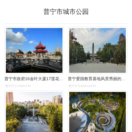
普宁市城市公园
普宁市政府16金叶大厦17莲花山公园18兰花广场19池尾钟潭20福临门21
普宁爱国教育基地风景秀丽的流沙人民公园颇具意义的红色公园
图片尺寸1080x720
图片尺寸4000x2256