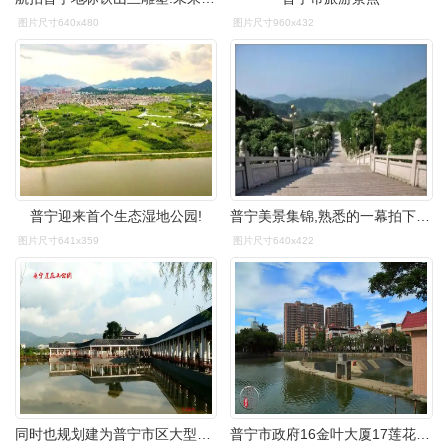
图片尺寸640x480
图片尺寸960x432
普宁迎来首个生态湿地公园!
普宁美景集锦,熟悉的一幕拍下来后如此的美!
图片尺寸641x359
图片尺寸640x422
同时也规划建为普宁市区大型的郊野公园,满足广大市民健身,休闲,永种
普宁市政府16金叶大厦17莲花山公园18兰花广场19池尾钟潭20福临门21