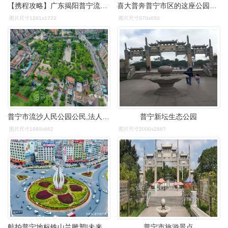
【携程攻略】广东揭阳普宁流沙人民公园好玩吗,广东流沙人民公园景点
喜大普奔普宁市区的这座公园终于要重新改造啦
图片尺寸1291x1720
图片尺寸970x650
普宁市流沙人民公园公民,法人和其他经济组织在公示期限内,对本行政
普宁新坛生态公园
图片尺寸1080x662
图片尺寸2000x2667
航拍普宁地标铁山兰雕塑!未来是否也要为交通让路?
普宁市旅游景点