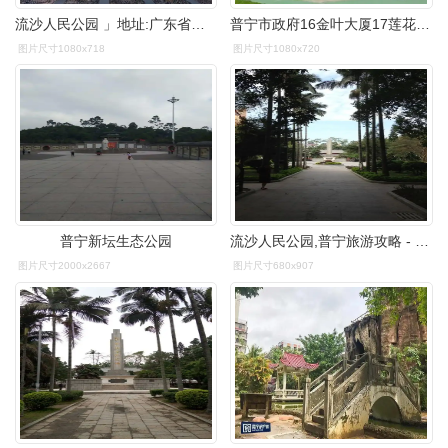
流沙人民公园 」地址:广东省揭阳市普宁市图:微博@得趣在人古寺还有
普宁市政府16金叶大厦17莲花山公园18兰花广场19池尾钟潭20福临门21
图片尺寸1080x718
图片尺寸1080x720
普宁新坛生态公园
流沙人民公园,普宁旅游攻略 - 马蜂窝
图片尺寸2000x2667
图片尺寸680x907