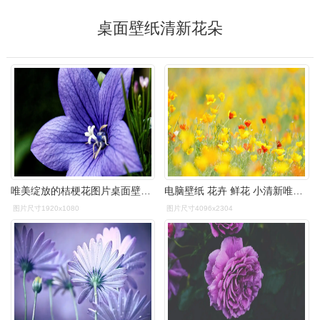
桌面壁纸清新花朵
唯美绽放的桔梗花图片桌面壁纸,植物壁纸,唯美,高清,清新,摄影,紫色
电脑壁纸 花卉 鲜花 小清新唯美的花菱草
图片尺寸1920x1080
图片尺寸4096x2304