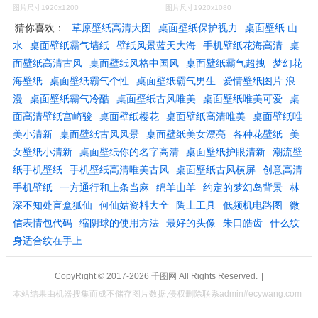
图片尺寸1920x1200
图片尺寸1920x1080
猜你喜欢：
草原壁纸高清大图
桌面壁纸保护视力
桌面壁纸 山
水
桌面壁纸霸气墙纸
壁纸风景蓝天大海
手机壁纸花海高清
桌
面壁纸高清古风
桌面壁纸风格中国风
桌面壁纸霸气超拽
梦幻花
海壁纸
桌面壁纸霸气个性
桌面壁纸霸气男生
爱情壁纸图片 浪
漫
桌面壁纸霸气冷酷
桌面壁纸古风唯美
桌面壁纸唯美可爱
桌
面高清壁纸宫崎骏
桌面壁纸樱花
桌面壁纸高清唯美
桌面壁纸唯
美小清新
桌面壁纸古风风景
桌面壁纸美女漂亮
各种花壁纸
美
女壁纸小清新
桌面壁纸你的名字高清
桌面壁纸护眼清新
潮流壁
纸手机壁纸
手机壁纸高清唯美古风
桌面壁纸古风横屏
创意高清
手机壁纸
一方通行和上条当麻
绵羊山羊
约定的梦幻岛背景
林
深不知处盲盒狐仙
何仙姑资料大全
陶土工具
低频机电路图
微
信表情包代码
缩阴球的使用方法
最好的头像
朱口皓齿
什么纹
身适合纹在手上
CopyRight © 2017-2026
千图网
All Rights Reserved.
|
本站结果由机器搜集而成不储存图片数据,侵权删除联系admin#ecywang.com