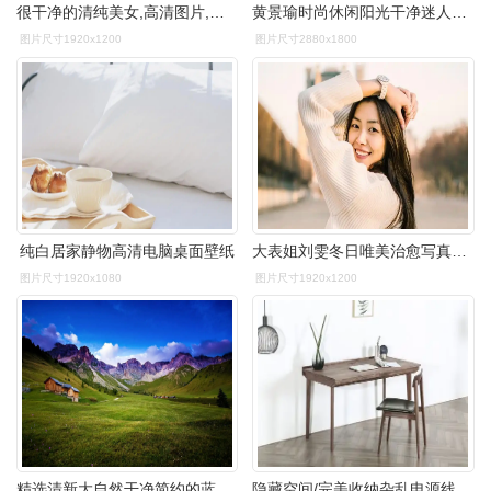
很干净的清纯美女,高清图片,电脑桌面-壁纸族
黄景瑜时尚休闲阳光干净迷人写真,大陆明星-回车桌面
图片尺寸1920x1200
图片尺寸2880x1800
纯白居家静物高清电脑桌面壁纸
大表姐刘雯冬日唯美治愈写真图片桌面壁纸
图片尺寸1920x1080
图片尺寸1920x1200
精选清新大自然干净简约的蓝色风景素材图片高清电脑桌面壁纸下载2
隐藏空间/完美收纳杂乱电源线及插座,让桌面整洁干净.