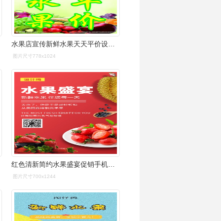
水果店宣传新鲜水果天天平价设计图__广告设计_广告设计_设计图库_昵
图片尺寸778x1024
红色清新简约水果盛宴促销手机海报
图片尺寸700x1244