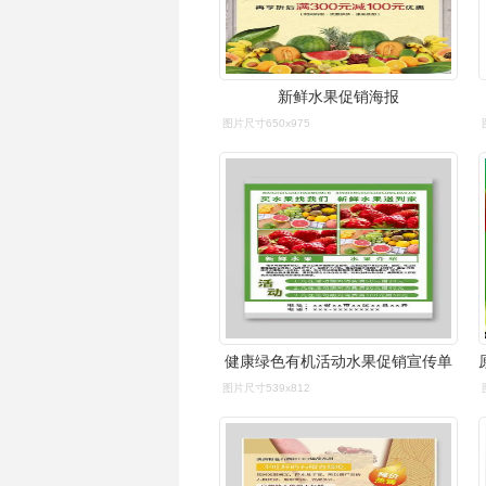
新鲜水果促销海报
图片尺寸650x975
健康绿色有机活动水果促销宣传单
图片尺寸539x812