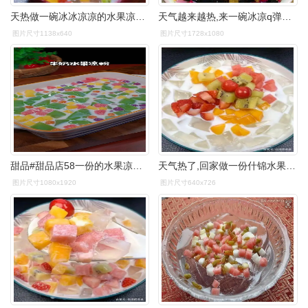
天热做一碗冰冰凉凉的水果凉粉,清凉又解暑太爽了.
天气越来越热,来一碗冰凉q弹的水果黑凉粉,透心凉超级满足
图片尺寸1138x640
图片尺寸1728x1080
甜品#甜品店58一份的水果凉粉,在家做成本只要几块钱,学会了你再也不
天气热了,回家做一份什锦水果果冻凉粉,解渴又解暑
图片尺寸1080x1920
图片尺寸640x726