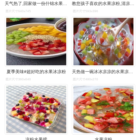
天气热了,回家做一份什锦水果果冻凉粉,解渴又解暑
教您孩子喜欢的水果凉粉,清凉滑嫩,爽口解馋,比布丁还要好吃
图片尺寸640x745
图片尺寸593x396
夏季美味#超好吃的水果冰凉粉
天热做一碗冰冰凉凉的水果凉粉,清凉又解暑~孩子说太满足了!
图片尺寸360x640
图片尺寸480x270
凉粉水果捞
水果凉粉