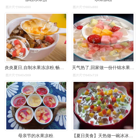
图片尺寸660x660
图片尺寸660x880
炎炎夏日,自制水果冻凉粉,畅享冰凉可口的夏天
天气热了,回家做一份什锦水果果冻凉粉,解渴又解暑
图片尺寸640x569
图片尺寸640x719
母亲节的水果凉粉.
【夏日美食】天热做一碗冰冰凉凉的水果凉粉,清凉又解暑