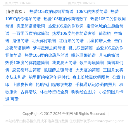
图片尺寸1080x1440
图片尺寸1080x1439
猜你喜欢：
热爱105度的你钢琴简谱
105℃的热爱简谱
热爱
105℃的你钢琴简谱
热爱105度的你简谱数字
热爱105℃的你歌词
简谱
雾里简谱带歌词
热爱105度的你歌词
蜜雪冰城的主题曲简
谱
一百零五度的你简谱
热爱105度的你简谱古筝
简谱骁
空简
谱
鬼怪简谱
明天你好歌谱
红山果的简谱
儿童简谱大全
告白
之夜简谱钢琴
梦与星海之间简谱
孤儿乐园简谱
热爱105度的你
竖笛简谱
热爱105度的你葫芦丝谱
哦苏珊娜简谱
月光的简谱
热爱105度的你琵琶简谱
我要夏天简谱
歌曲海底简谱
简谱我们
俩
恋爱循环曲简谱
狐狸薛之谦简谱
大天蓬的简谱
三国杀女将
皮肤未和谐
鲍里斯约翰逊年轻时代
身上长脓毒疙瘩图片
公章 打
印
上眼皮长癣
轮胎气门嘴螺纹规格
手机通话记录截图照片
秧
歌服饰
古典暗纹
林志玲壁纸全身
狗狗经血图片
小公鸡图片卡
通 可爱
CopyRight © 2017-2026
千图网
All Rights Reserved.
|
本站结果由机器搜集而成不储存图片数据,侵权删除联系admin#ecywang.com