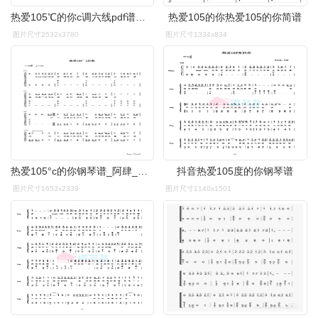
热爱105℃的你c调六线pdf谱吉他谱-虫虫吉他谱免费下载
热爱105的你热爱105的你简谱
图片尺寸2532x3780
图片尺寸1334x834
热爱105°c的你钢琴谱_阿肆_降b调 _流行钢琴双手简谱_钢琴谱|钢琴
抖音热爱105度的你钢琴谱
图片尺寸1653x2339
图片尺寸1140x1501