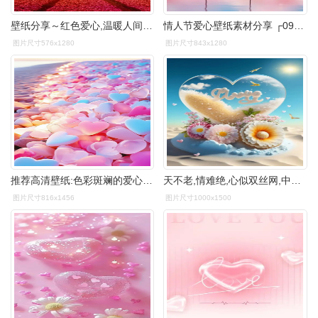
壁纸分享～红色爱心,温暖人间,传递关爱与希望 #跨年创作挑战赛
情人节爱心壁纸素材分享 ┌0922802823| .2828728.
图片尺寸576x1280
图片尺寸843x1280
推荐高清壁纸:色彩斑斓的爱心卵石装点沙滩
天不老,情难绝,心似双丝网,中有千千结#唯美意境 #爱心#手 - 抖音
图片尺寸816x1456
图片尺寸1000x1500