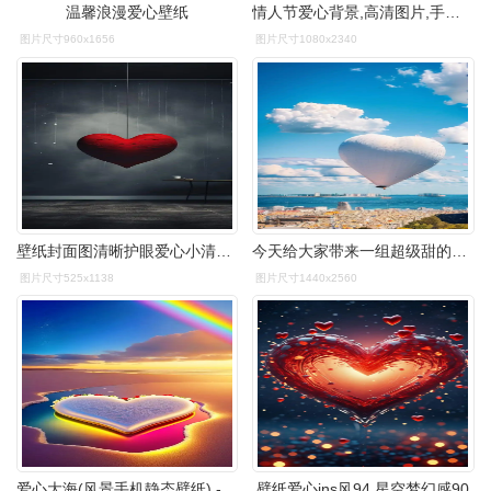
温馨浪漫爱心壁纸
情人节爱心背景,高清图片,手机壁纸
图片尺寸960x1656
图片尺寸1080x2340
壁纸封面图清晰护眼爱心小清新简约高清治愈唯美ai生成图壁纸标签
今天给大家带来一组超级甜的爱心壁纸91,每一张都充满了浓浓的爱意
图片尺寸525x1138
图片尺寸1440x2560
爱心大海(风景手机静态壁纸) - 风景手机壁纸下载 - 元气壁纸
壁纸爱心ins风94,星空梦幻感90