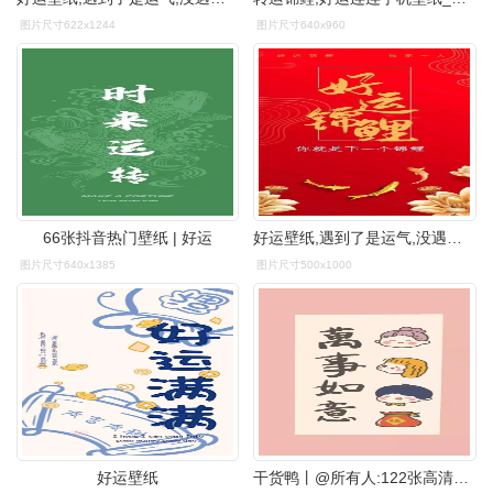
图片尺寸622x1244
图片尺寸640x960
66张抖音热门壁纸 | 好运
好运壁纸,遇到了是运气,没遇到也是运气
图片尺寸640x1385
图片尺寸500x1000
好运壁纸
干货鸭丨@所有人:122张高清新年好运壁纸,赶紧收藏!