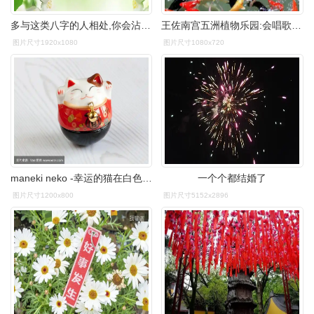
多与这类八字的人相处,你会沾光 好运连连__凤凰网
王佐南宫五洲植物乐园:会唱歌的鹦鹉,好运锦鲤,室内温室乐园开园啦!
图片尺寸1920x1080
图片尺寸1080x720
maneki neko -幸运的猫在白色的背景
一个个都结婚了
图片尺寸1200x800
图片尺寸5152x2896