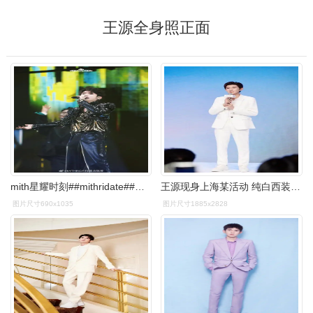
王源全身照正面
mith星耀时刻##mithridate##王源客厅狂欢巡演##王源
王源现身上海某活动 纯白西装造型彰显独特魅力
图片尺寸690x1035
图片尺寸1885x2828