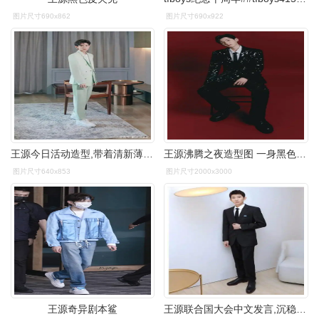
图片尺寸690x862
图片尺寸690x922
王源今日活动造型,带着清新薄荷味道!
王源沸腾之夜造型图 一身黑色璀璨星空西装,好闪,好亮,好帅!
图片尺寸640x853
图片尺寸2000x3000
王源奇异剧本鲨
王源联合国大会中文发言,沉稳帅气从容不迫,连续三年登国际舞台