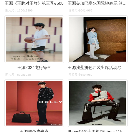
王源《王牌对王牌》第三季ep08
王源参加巴塞尔国际钟表展,尊贵典雅
图片尺寸1600x2399
图片尺寸641x962
王源2024龙行绛气
王源浅蓝拼色西装出席活动尽显清爽帅气演绎干净少年气超吸睛
图片尺寸690x1048
图片尺寸640x960
王源黑色皮夹克
tfboys纪念十周年##tfboys415十周年