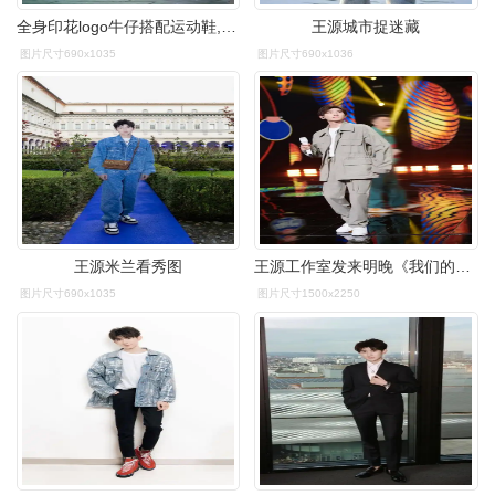
全身印花logo牛仔搭配运动鞋,斜挎棕色背包吸睛,祝看秀顺利啦#王源
王源城市捉迷藏
图片尺寸690x1035
图片尺寸690x1036
王源米兰看秀图
王源工作室发来明晚《我们的歌》舞台照 这场音乐盛典的最后比拼不可
图片尺寸690x1035
图片尺寸1500x2250