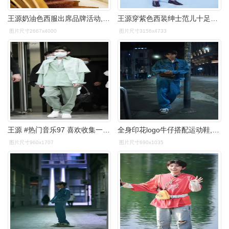
王源奶油色西服出席品牌活动,造型高级彰显非凡气度
王源穿紫色西装绅士范儿十足一首姑娘道出理想型女友
图片尺寸2667x4000
图片尺寸3156x4733
王源 #热门音乐97 喜欢收集一些王源的全身照 超级超级 - 抖音
全身印花logo牛仔搭配运动鞋,斜挎棕色背包吸睛,祝看秀顺利啦#王源
图片尺寸960x1707
图片尺寸690x1035