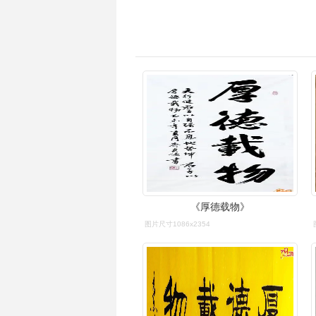
《厚德载物》
图片尺寸1086x2354