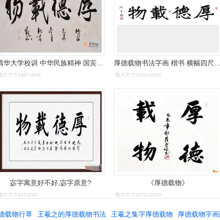
清华大学校训 中华民族精神 国宾礼书法家观山书法作品《厚德载物》
厚德载物书法字画 楷书 横幅四
图片尺寸1407x699
图片尺寸1200x1200
宓字寓意好不好,宓字原意?
《厚德载物》
图片尺寸447x260
图片尺寸2072x1950
德载物行草
王羲之的厚德载物书法
王羲之集字厚德载物
厚德载物字画