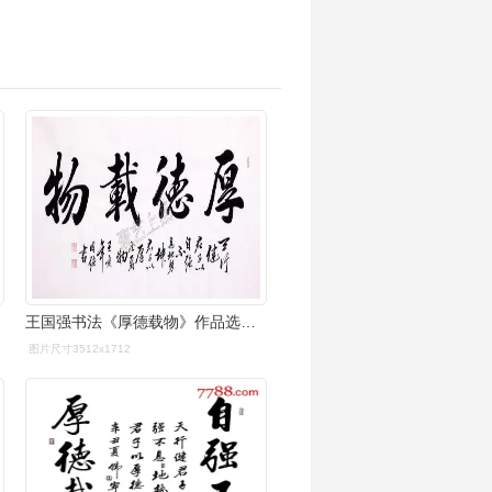
王国强书法《厚德载物》作品选自:聚艺上品德载物来自《易经》坤卦的
图片尺寸3512x1712