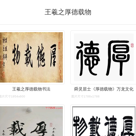
王羲之厚德载物
王羲之厚德载物书法
舜灵居士《厚德载物》万龙文化
图片尺寸1954x600
图片尺寸1788x1788