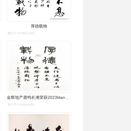
厚德载物
图片尺寸1089x1080
金辉地产鹿鸣长滩荣获2023titan铂金奖
图片尺寸1000x1881