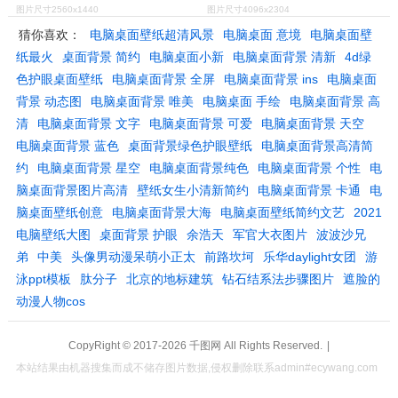
图片尺寸2560x1440
图片尺寸4096x2304
猜你喜欢：
电脑桌面壁纸超清风景
电脑桌面 意境
电脑桌面壁
纸最火
桌面背景 简约
电脑桌面小新
电脑桌面背景 清新
4d绿
色护眼桌面壁纸
电脑桌面背景 全屏
电脑桌面背景 ins
电脑桌面
背景 动态图
电脑桌面背景 唯美
电脑桌面 手绘
电脑桌面背景 高
清
电脑桌面背景 文字
电脑桌面背景 可爱
电脑桌面背景 天空
电脑桌面背景 蓝色
桌面背景绿色护眼壁纸
电脑桌面背景高清简
约
电脑桌面背景 星空
电脑桌面背景纯色
电脑桌面背景 个性
电
脑桌面背景图片高清
壁纸女生小清新简约
电脑桌面背景 卡通
电
脑桌面壁纸创意
电脑桌面背景大海
电脑桌面壁纸简约文艺
2021
电脑壁纸大图
桌面背景 护眼
余浩天
军官大衣图片
波波沙兄
弟
中美
头像男动漫呆萌小正太
前路坎坷
乐华daylight女团
游
泳ppt模板
肽分子
北京的地标建筑
钻石结系法步骤图片
遮脸的
动漫人物cos
CopyRight © 2017-2026
千图网
All Rights Reserved.
|
本站结果由机器搜集而成不储存图片数据,侵权删除联系admin#ecywang.com