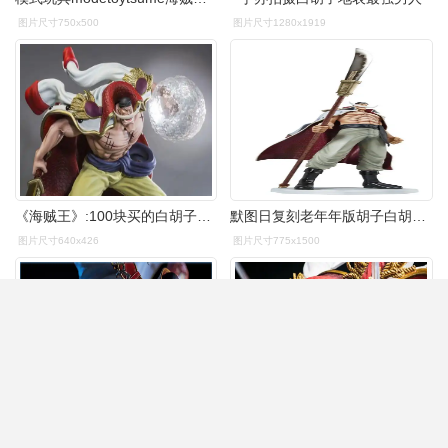
图片尺寸750x500
图片尺寸1280x1919
《海贼王》:100块买的白胡子手办,到底值不值?
默图日复刻老年年版胡子白胡子四皇neo-dx海贼王手办专区
图片尺寸640x426
图片尺寸775x1500
帆叔云起工作室船长共鸣白胡子补款链接海贼王手办专区
相册:ryustudio 海贼王 白胡子 by guldan666 | hpoi手办维基