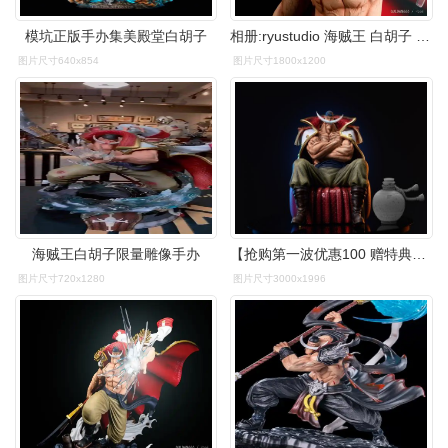
模坑正版手办集美殿堂白胡子
相册:ryustudio 海贼王 白胡子 by guldan666 | hpoi手办维基
图片尺寸640x854
图片尺寸1800x1200
海贼王白胡子限量雕像手办
【抢购第一波优惠100 赠特典】坐姿白胡子 手办 全款预定顺丰到付
图片尺寸720x1280
图片尺寸3000x1996