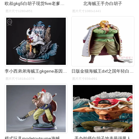
欧叔gkg5白胡子现货five老爹海贼王手办wcf手办
北海贼王手办白胡子
图片尺寸1280x851
图片尺寸1080x1441
李小西弟弟海贼王gkgene基因工作室白胡子手办雕像
日版金猫海贼王dxf之国年轻白胡子四皇日本正版海贼王手办专区
图片尺寸1618x1078
图片尺寸659x991
模式玩具modetoytsume海贼王四皇白胡子雕像手办海贼王手办专区
手办拍摄白胡子地表最强男人