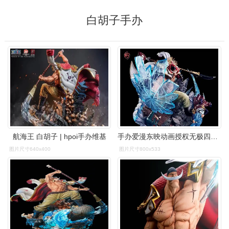
白胡子手办
航海王 白胡子 | hpoi手办维基
手办爱漫东映动画授权无极四皇白胡子正版雕像海贼王手办专区
图片尺寸640x400
图片尺寸800x533